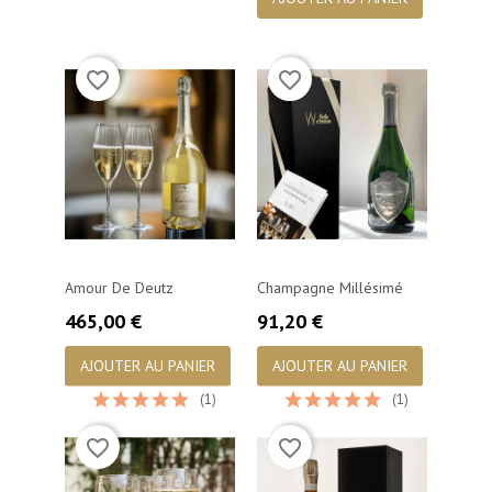
favorite_border
favorite_border
Amour De Deutz
Champagne Millésimé
Prix
Prix
465,00 €
91,20 €
AJOUTER AU PANIER
AJOUTER AU PANIER
(1)
(1)
favorite_border
favorite_border