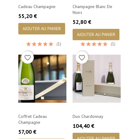
Cadeau Champagne
Champagne Blanc De
Noirs
Prix
55,20 €
Prix
52,80 €
AJOUTER AU PANIER
AJOUTER AU PANIER
(1)
(1)
favorite_border
favorite_border
Coffret Cadeau
Duo Chardonnay
Champagne
Prix
104,40 €
Prix
57,00 €
AJOUTER AU PANIER