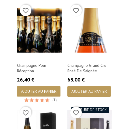
favorite_border
favorite_border
Champagne Pour
Champagne Grand Cru
Réception
Rosé De Saignée
Prix
Prix
26,40 €
63,00 €
AJOUTER AU PANIER
AJOUTER AU PANIER
(1)
RUPTURE DE STOCK
favorite_border
favorite_border