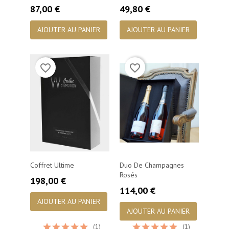
Prix
Prix
87,00 €
49,80 €
AJOUTER AU PANIER
AJOUTER AU PANIER
favorite_border
favorite_border
Coffret Ultime
Duo De Champagnes
Rosés
Prix
198,00 €
Prix
114,00 €
AJOUTER AU PANIER
AJOUTER AU PANIER
(1)
(1)