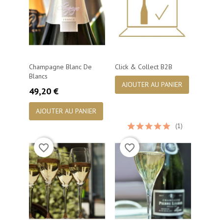
Champagne Blanc De
Click & Collect B2B
Blancs
AJOUTER AU PANIER
Prix
49,20 €
AJOUTER AU PANIER
(1)
favorite_border
favorite_border