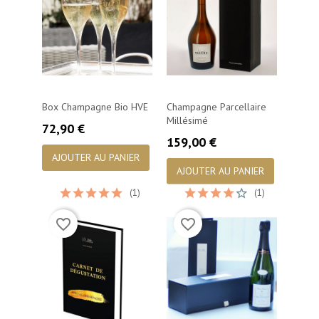
Box Champagne Bio HVE
Champagne Parcellaire
Millésimé
Prix
72,90 €
Prix
159,00 €
AJOUTER AU PANIER
AJOUTER AU PANIER
(1)
(1)
favorite_border
favorite_border