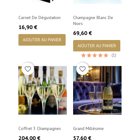
Carnet De Dégustation
Champagne Blanc De
Noirs
Prix
16,90 €
Prix
69,60 €
AJOUTER AU PANIER
AJOUTER AU PANIER
(1)
favorite_border
favorite_border
Coffret 3 Champagnes
Grand Millésime
Prix
Prix
204,00 €
57,60 €