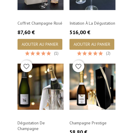
Coffret Champagne Rosé
Initiation À La Dégustation
Prix
Prix
87,60 €
516,00 €
AJOUTER AU PANIER
AJOUTER AU PANIER
(1)
(2)
favorite_border
favorite_border
Dégustation De
Champagne Prestige
Champagne
Prix
58,80 €