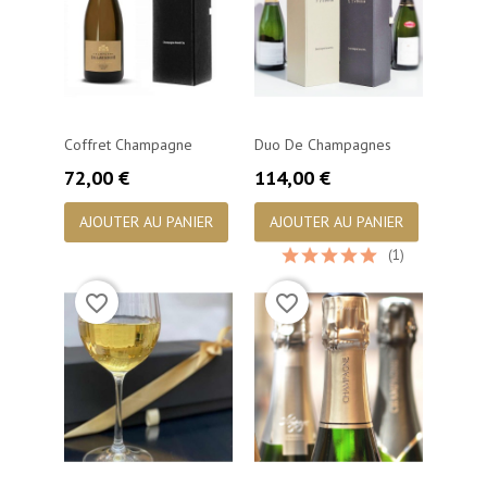
Coffret Champagne
Duo De Champagnes
Prix
Prix
72,00 €
114,00 €
AJOUTER AU PANIER
AJOUTER AU PANIER
(1)
favorite_border
favorite_border