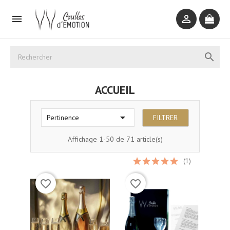



ACCUEIL

FILTRER
Pertinence
Affichage 1-50 de 71 article(s)
(1)
favorite_border
favorite_border