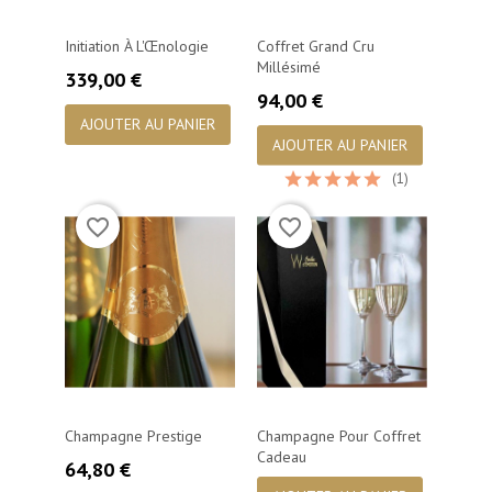
Initiation À L'Œnologie
Coffret Grand Cru
Millésimé
Prix
339,00 €
Prix
94,00 €
AJOUTER AU PANIER
AJOUTER AU PANIER
(1)
favorite_border
favorite_border
Champagne Prestige
Champagne Pour Coffret
Cadeau
Prix
64,80 €