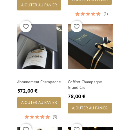
AJOUTER AU PANIER
(1)
favorite_border
favorite_border
Abonnement Champagne
Coffret Champagne
Grand Cru
Prix
372,00 €
Prix
78,00 €
AJOUTER AU PANIER
AJOUTER AU PANIER
(3)
favorite_border
favorite_border