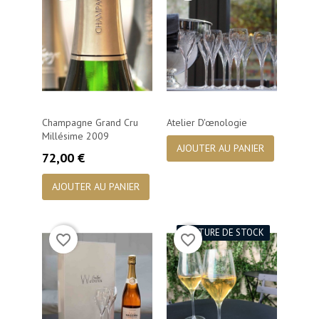
Champagne Grand Cru
Atelier D'œnologie
Millésime 2009
AJOUTER AU PANIER
Prix
72,00 €
AJOUTER AU PANIER
RUPTURE DE STOCK
favorite_border
favorite_border