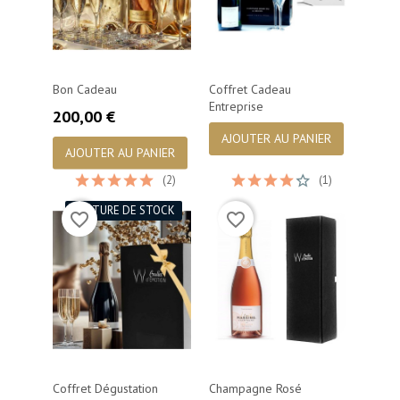
Bon Cadeau
Coffret Cadeau
Entreprise
Prix
200,00 €
AJOUTER AU PANIER
AJOUTER AU PANIER
(2)
(1)
RUPTURE DE STOCK
favorite_border
favorite_border
Coffret Dégustation
Champagne Rosé