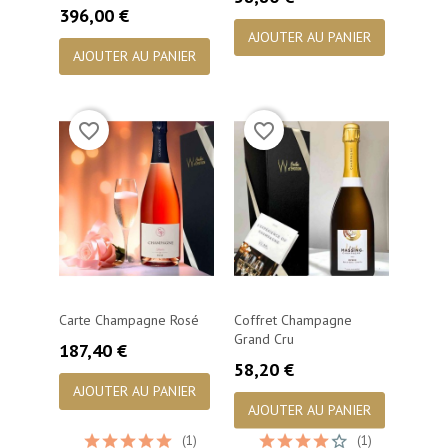
Prix
396,00 €
AJOUTER AU PANIER
AJOUTER AU PANIER
favorite_border
favorite_border
Carte Champagne Rosé
Coffret Champagne
Grand Cru
Prix
187,40 €
Prix
58,20 €
AJOUTER AU PANIER
AJOUTER AU PANIER
(1)
(1)