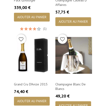
Pack Œnologie
Champagne Cadeau D
Affaires
Prix
339,00 €
Prix
57,75 €
AJOUTER AU PANIER
AJOUTER AU PANIER
(1)
favorite_border
favorite_border
Grand Cru D'Avize 2015
Champagne Blanc De
Blancs
Prix
74,40 €
Prix
49,20 €
AJOUTER AU PANIER
AJOUTER AU PANIER