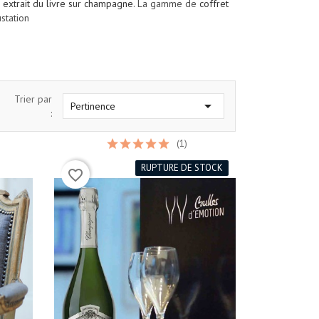
 extrait du livre sur champagne
. La gamme de
coffret
station
Trier par

Pertinence
:
(1)
RUPTURE DE STOCK
favorite_border