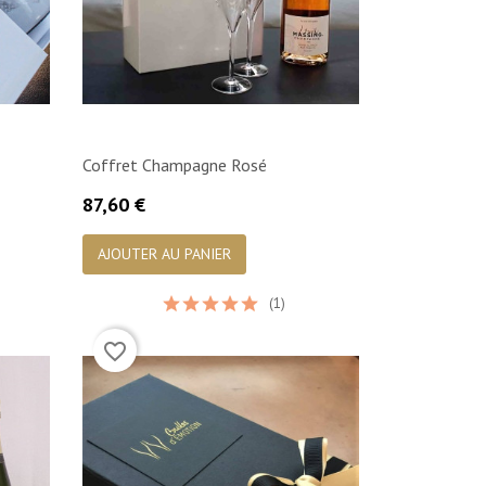
Coffret Champagne Rosé
Prix
87,60 €

Aperçu rapide
AJOUTER AU PANIER
(1)
favorite_border