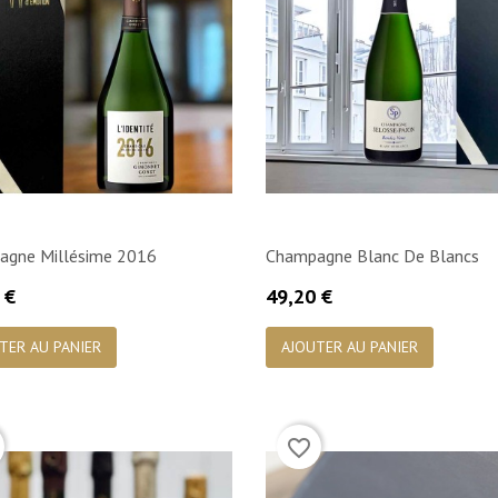
agne Millésime 2016
Champagne Blanc De Blancs
Prix
 €
49,20 €

Aperçu rapide

Aperçu rapide
TER AU PANIER
AJOUTER AU PANIER
favorite_border