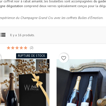
ur coffret noir à rabat aimanté, les bouteilles sont accompagnées
du guide
gne dégustation
comprend
deux verres spécialement conçus pour la dégu
au coffret champagne
'expérience du Champagne Grand Cru avec les coffrets Bulles d'Émotion.
Il y a 16 produits.
(2)
RUPTURE DE STOCK
favorite_border