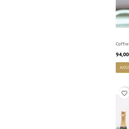
Coffre
Prix
94,00
AJOU
favorite_border