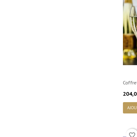
Coffre
Prix
204,0
AJOU
favorite_border