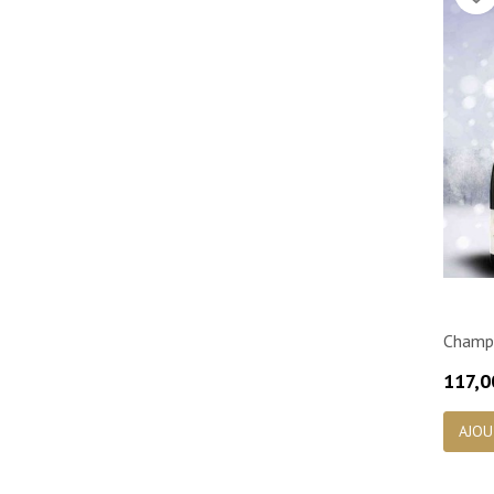
Champa
Prix
117,0
AJOU