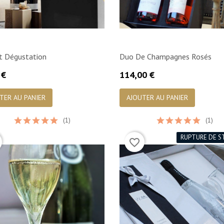
t Dégustation
Duo De Champagnes Rosés
Prix
 €
114,00 €

Aperçu rapide

Aperçu rapide
TER AU PANIER
AJOUTER AU PANIER
(1)
(1)
RUPTURE DE S
favorite_border