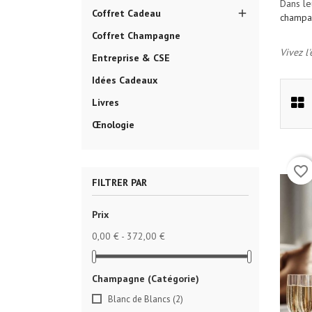
Dans le
Coffret Cadeau

champa
cade
Coffret Champagne
Vivez l
Entreprise & CSE
Idées Cadeaux
Livres
Œnologie
favorite_border
FILTRER PAR
Prix
0,00 € - 372,00 €
Champagne (Catégorie)
Blanc de Blancs
(2)