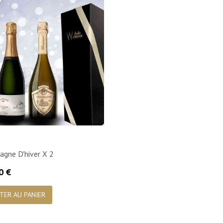
gne D'hiver X 2
0 €

Aperçu rapide
TER AU PANIER