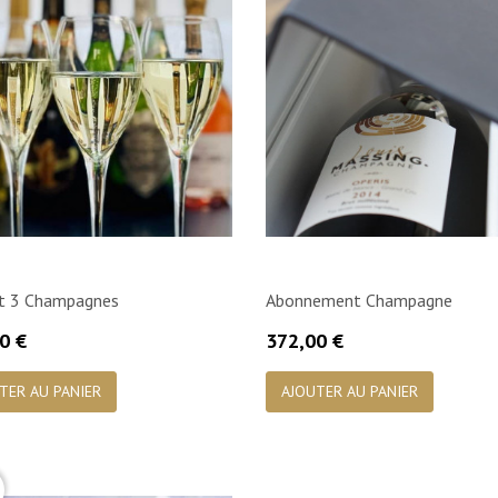
t 3 Champagnes
Abonnement Champagne
Prix
0 €
372,00 €

Aperçu rapide

Aperçu rapide
TER AU PANIER
AJOUTER AU PANIER