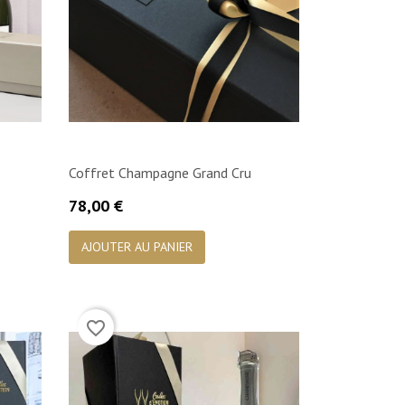
Coffret Champagne Grand Cru
Prix
78,00 €

Aperçu rapide
AJOUTER AU PANIER
favorite_border