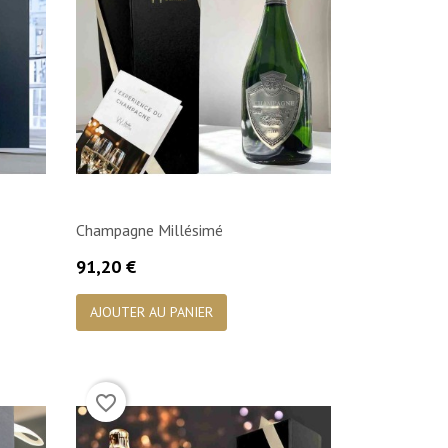
Champagne Millésimé
Prix
91,20 €

Aperçu rapide
AJOUTER AU PANIER
favorite_border