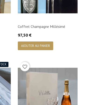
Coffret Champagne Millésimé
Prix
97,50 €

Aperçu rapide
AJOUTER AU PANIER
TOCK
favorite_border