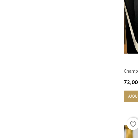
Champ
Prix
72,00
AJOU
favorite_border