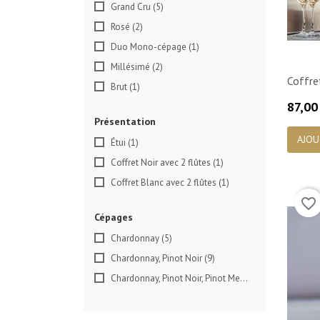
Grand Cru
(5)
Rosé
(2)
Duo Mono-cépage
(1)
Millésimé
(2)
Coffre
Brut
(1)
Prix
87,00
Présentation
AJOU
Étui
(1)
Coffret Noir avec 2 flûtes
(1)
Coffret Blanc avec 2 flûtes
(1)
favorite_border
Cépages
Chardonnay
(5)
Chardonnay, Pinot Noir
(9)
Chardonnay, Pinot Noir, Pinot Meunier
(1)