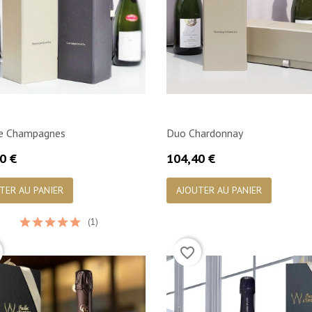
e Champagnes
Duo Chardonnay
Prix
0 €
104,40 €

Aperçu rapide

Aperçu rapide
TER AU PANIER
AJOUTER AU PANIER
(1)
favorite_border