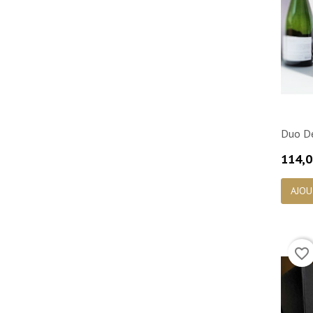
Duo D
Prix
114,0
AJOU
favorite_border