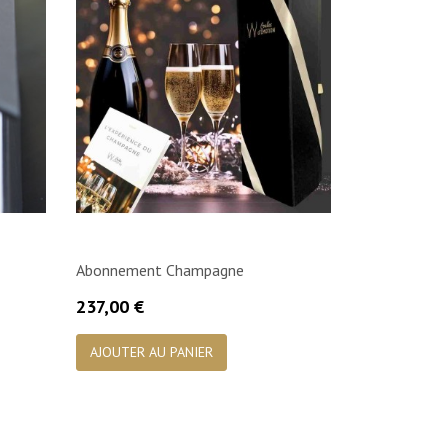
Abonnement Champagne
Prix
237,00 €

Aperçu rapide
AJOUTER AU PANIER