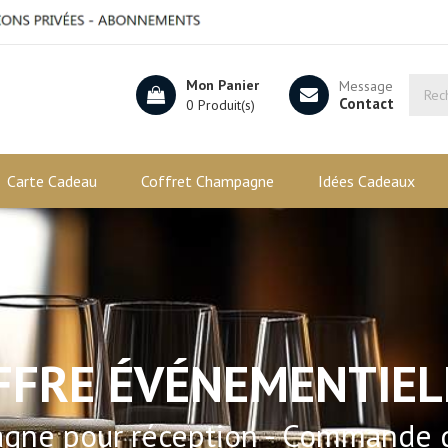
Mon Panier
Message
Contact
0 Produit(s)
Carte Cadeau
Coffret Champagne
Idées Cadeaux
FFRE ÉVÉNEMENTIEL
gne pour réception - Commande 