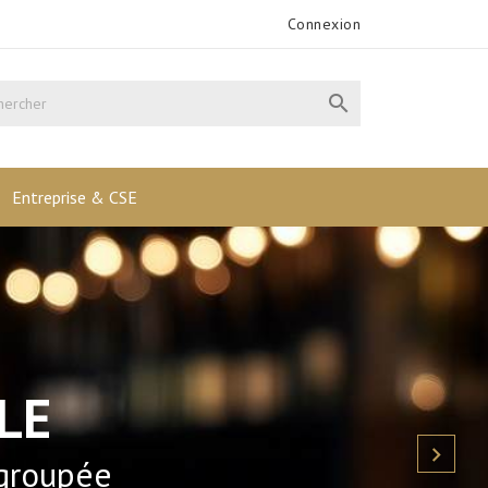
Connexion

Entreprise & CSE
Suivant
LE

groupée