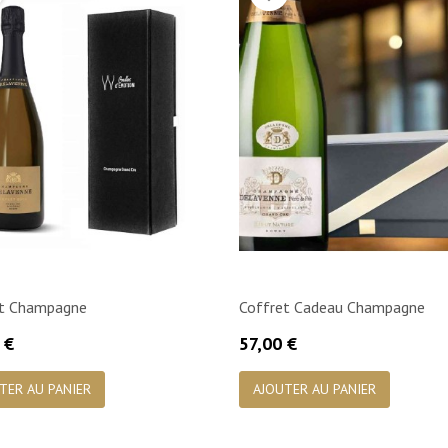
et Champagne
Coffret Cadeau Champagne
Prix
 €
57,00 €

Aperçu rapide

Aperçu rapide
TER AU PANIER
AJOUTER AU PANIER