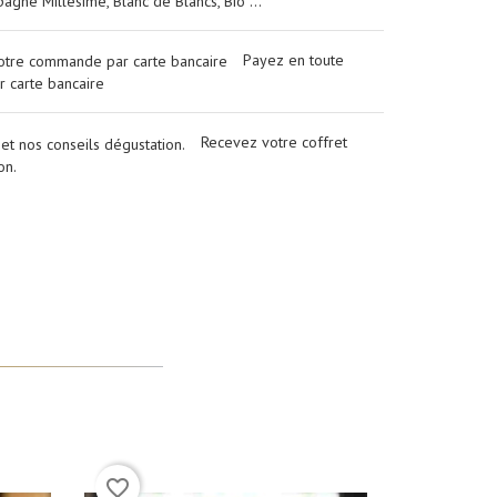
gne Millésimé, Blanc de Blancs, Bio ...
Payez en toute
r carte bancaire
Recevez votre coffret
on.
(3)
favorite_border