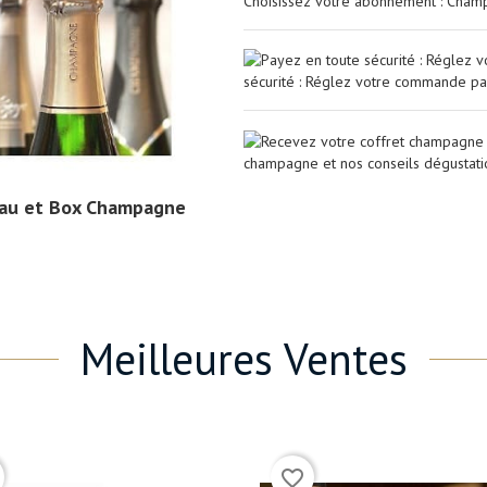
Choisissez votre abonnement : Champa
sécurité : Réglez votre commande pa
champagne et nos conseils dégustati
au
et
Box Champagne
Meilleures Ventes
(1)
(1)
favorite_border