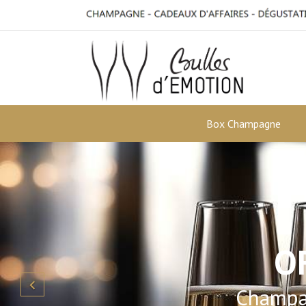
Box Champagne
Précédent
O

Champa