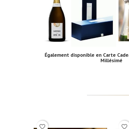
Également disponible en
Carte Cade
Millésimé
(1)
favorite_border
favorite_border