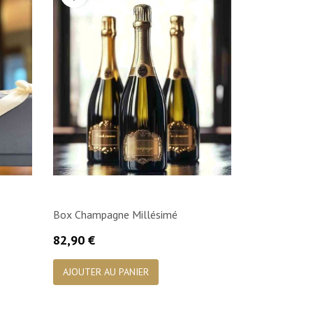
Box Champagne Millésimé
Prix
82,90 €

Aperçu rapide
AJOUTER AU PANIER