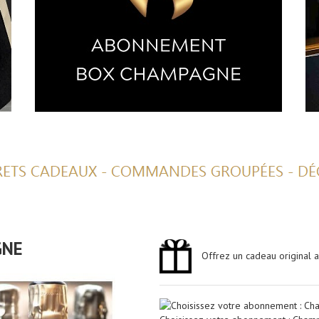
GNE
Offrez un cadeau original