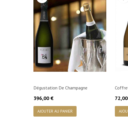
Dégustation De Champagne
Coffr
Prix
Prix
396,00 €
72,00

Aperçu rapide
AJOUTER AU PANIER
AJOU