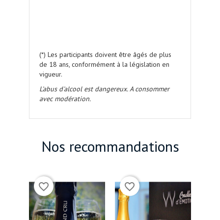
.
.
.
(*) Les participants doivent être âgés de plus
de 18 ans, conformément à la législation en
vigueur.
L'abus d'alcool est dangereux. A consommer
avec modération.
Nos recommandations
(1)
favorite_border
favorite_border
favorite_bord