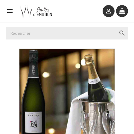


