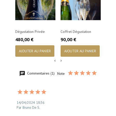
Dégustation Privée
Coffret Dégustation
Carte
Prix
Prix
Prix
480,00 €
90,00 €
93,0
AJOUTER AU PANIER
AJOUTER AU PANIER
AJO
Commentaires (1)
Note
14/04/2024 18:36
Par Bruno De S.