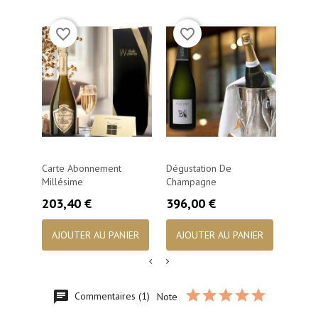
(3)
(1)
favorite_border
favorite_border
favorite_bord
Carte Abonnement
Dégustation De
Carte
Millésime
Champagne
Prix
93,0
Prix
Prix
203,40 €
396,00 €
AJO
AJOUTER AU PANIER
AJOUTER AU PANIER
Commentaires (1)
Note