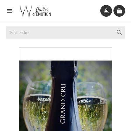


