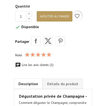
Quantité
favorite_border
AJOUTER AU PANIER
Disponible

Partager
Note
Lire les avis clients (1)
Description
Détails du produit
Dégustation privée de Champagne -
Comment déguster le Champagne, comprendre