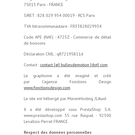
75015 Paris - FRANCE
SIRET : 828 029 934 00019 - RCS Paris
TVA Intracommunautaire : FR33828029934
Code APE (NAF) : 4725Z - Commerce de détail
de boissons
Déclaration CNIL : qR72195811d
Contact :
contact [at] bullesdemotion [dot] com
Le graphisme a été imaginé et créé
par l'agence Fonctions Design
www.fonctionsdesign.com
Le site est hébergé par MavenHosting /Likuid.
Il a été développé sous PrestaShop S.A.
www.prestashop.com 55 rue Raspail - 92300
Levallois-Perret FRANCE
Respect des données personnelles