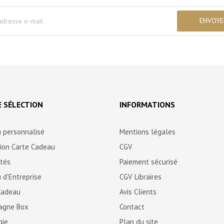
 SÉLECTION
INFORMATIONS
 personnalisé
Mentions légales
tion Carte Cadeau
CGV
ités
Paiement sécurisé
 d'Entreprise
CGV Libraires
Cadeau
Avis Clients
agne Box
Contact
gie
Plan du site