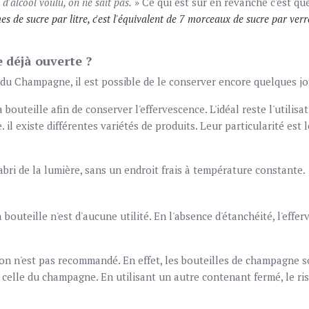
d'alcool voulu, on ne sait pas.
» Ce qui est sûr en revanche c'est que
e sucre par litre, c'est l'équivalent de 7 morceaux de sucre par ver
 déjà ouverte ?
 du Champagne, il est possible de le conserver encore quelques jo
a bouteille afin de conserver l'effervescence. L'idéal reste l'util
 il existe différentes variétés de produits. Leur particularité est l
l'abri de la lumière, sans un endroit frais à température constante.
a bouteille n'est d'aucune utilité. En l'absence d'étanchéité, l'eff
on n'est pas recommandé. En effet, les bouteilles de champagne s
 celle du champagne. En utilisant un autre contenant fermé, le ri