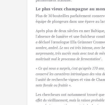
parfaitement stabilisé.
Le plus vieux champagne au mo
Plus de 30 bouteilles parfaitement conse
équipe de plongeurs dans une épave au larg
Après plus de deux siècles en mer Baltique
l'absence de lumière et une fraîcheur const
a
déclaré l'œnologue Ella Grüssner Cromwel
sombre, ambré. Le nez est très intense, avec be
surprenante, très sucrée mais avec tout de mêm
maîtrisait mal le processus de fermentation"
.
« Ce qui nous a surpris, c'est qu'après 170 an
conservé les caractères intrinsèques des vins 
l'unité de recherche vignes et vins de Champ
note florale ou fruitée »
.
Les chercheurs ont notamment trouvé que le
effet du vieillissement, mais la raison probable 