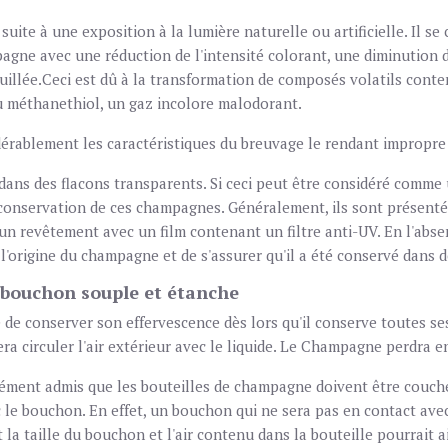
suite à une exposition à la lumière naturelle ou artificielle.
Il se
gne avec une réduction de l'intensité colorant, une diminution de
uillée.Ceci est dû à la transformation de composés volatils conte
u méthanethiol, un gaz incolore malodorant.
idérablement les caractéristiques du breuvage le rendant impropr
ns des flacons transparents. Si ceci peut être considéré comme un
 conservation de ces champagnes. Généralement, ils sont présentés
n revêtement avec un film contenant un filtre anti-UV. En l'abs
ur l'origine du champagne et de s'assurer qu'il a été conservé dans
 bouchon souple et étanche
e conserver son effervescence dès lors qu'il conserve toutes ses
era circuler l'air extérieur avec le liquide. Le Champagne perdra 
nément admis que les bouteilles de champagne doivent être couchée
 le bouchon. En effet, un bouchon qui ne sera pas en contact avec 
la taille du bouchon et l'air contenu dans la bouteille pourrait 