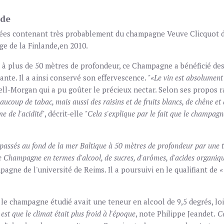
nde
rvées contenant très probablement du champagne Veuve Clicquot d
e de la Finlande,en 2010.
, à plus de 50 mètres de profondeur, ce Champagne a bénéficié des
ante. Il a ainsi conservé son effervescence.
"«Le vin est absolument f
l-Morgan qui a pu goûter le précieux nectar. Selon ses propos r
aucoup de tabac, mais aussi des raisins et de fruits blancs, de chêne e
e de l'acidité"
, décrit-elle
"Cela s'explique par le fait que le champagn
s passés au fond de la mer Baltique à 50 mètres de profondeur par une 
de Champagne en termes d'alcool, de sucres, d'arômes, d'acides organiqu
agne de l'université de Reims. Il a poursuivi en le qualifiant de
« 
 champagne étudié avait une teneur en alcool de 9,5 degrés, loi
est que le climat était plus froid à l'époque
, note Philippe Jeandet.
Ce