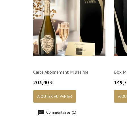
Carte Abonnement Millésime
Box M
Prix
Prix
203,40 €
149,7

Aperçu rapide
AJOUTER AU PANIER
AJOU
Commentaires (1)