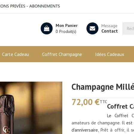
Mon Panier
Message
Contact
0 Produit(s)
Carte Cadeau
Coffret Champagne
Idées Cadeaux
Champagne Mill
72,00 €
TTC
Coffret 
Le Coffret 
amateurs de champagne.
Il es
d'anniversaire
, Prêt à offrir, i