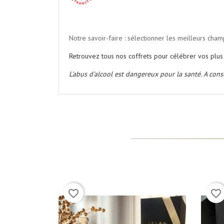
Notre savoir-faire : sélectionner les meilleurs ch
Retrouvez tous nos coffrets pour célébrer vos pl
L'abus d'alcool est dangereux pour la santé. A co
(3)
favorite_border
favorite_border