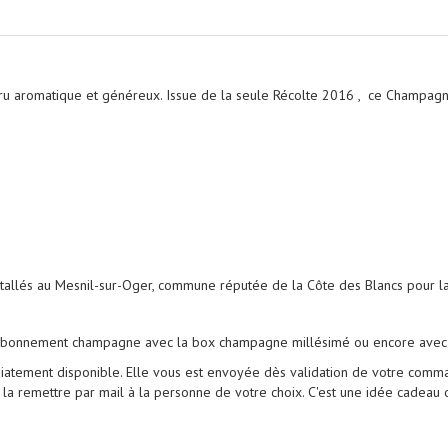
ru
aromatique et généreux.
Issue de la seule Récolte 2016 , ce Champag
tallés au Mesnil-sur-Oger, commune réputée de la Côte des Blancs pour l
l'abonnement champagne avec la
box champagne millésimé
ou encore avec
atement disponible. Elle vous est envoyée dès validation de votre comma
la remettre par mail à la personne de votre choix. C'est une idée cadeau orig