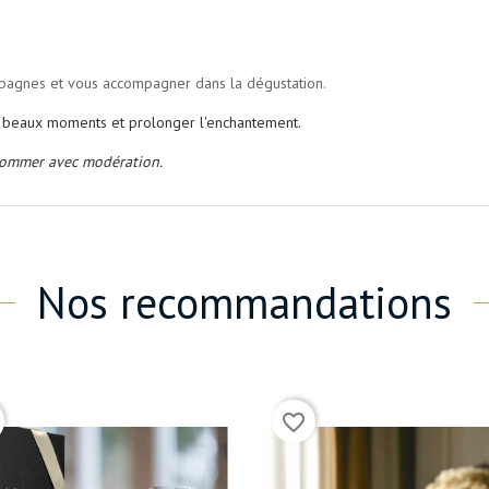
ampagnes et vous accompagner dans la dégustation.
us beaux moments et prolonger l'enchantement.
nsommer avec modération.
Nos recommandations
(3)
(2)
favorite_border