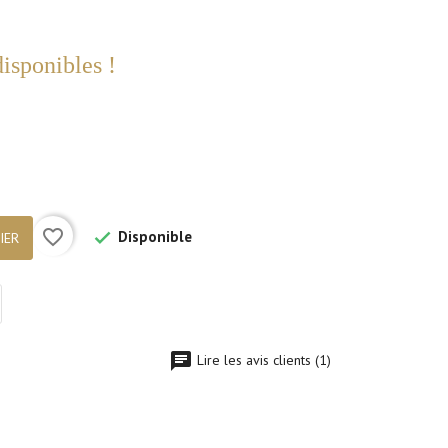
disponibles !
favorite_border
Disponible

IER
Lire les avis clients (1)