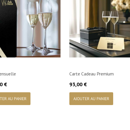
ensuelle
Carte Cadeau Premium
Prix
0 €
93,00 €

Aperçu rapide

Aperçu rapide
TER AU PANIER
AJOUTER AU PANIER