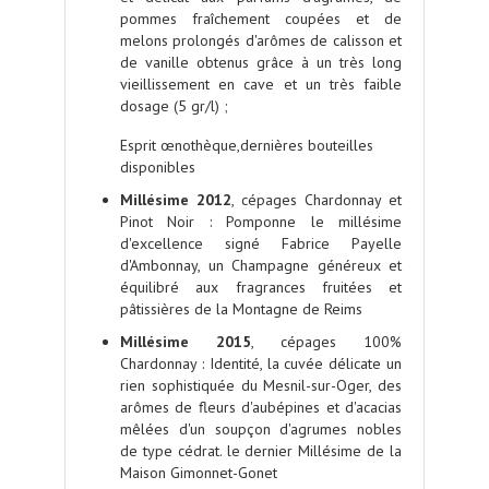
pommes fraîchement coupées et de
melons prolongés d'arômes de calisson et
de vanille obtenus grâce à un très long
vieillissement en cave et un très faible
dosage (5 gr/l) ;
Esprit œnothèque,dernières bouteilles
disponibles
Millésime 2012
,
cépages Chardonnay et
Pinot Noir
: Pomponne le millésime
d'excellence signé
Fabrice Payelle
d'Ambonnay, un Champagne généreux et
équilibré aux fragrances fruitées et
pâtissières de la Montagne de Reims
Millésime 2015
,
cépages 100%
Chardonnay
: Identité, la cuvée délicate un
rien sophistiquée du Mesnil-sur-Oger, des
arômes de fleurs d'aubépines et d'acacias
mêlées d'un soupçon d'agrumes nobles
de type cédrat. le dernier Millésime de la
Maison
Gimonnet-Gonet