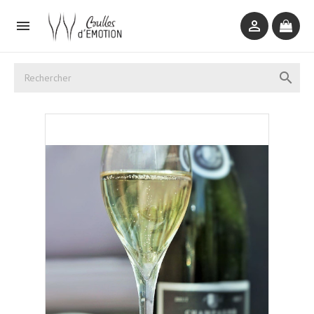


