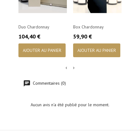
Duo Chardonnay
Box Chardonnay
Coffr
De Bl
Prix
Prix
104,40 €
59,90 €
Prix
94,0
AJOUTER AU PANIER
AJOUTER AU PANIER
AJO
Commentaires (0)
Aucun avis n'a été publié pour le moment.