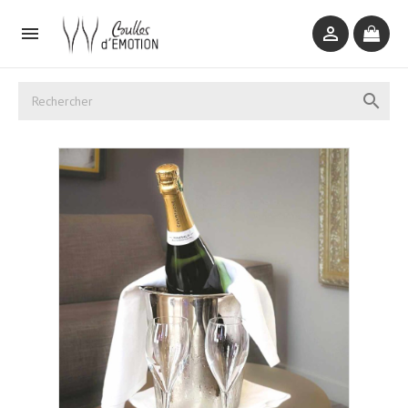


