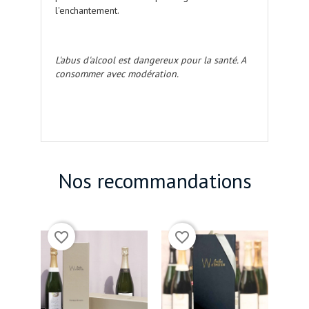
l'enchantement.
coffret cadeau champagne pour
femme
L'abus d'alcool est dangereux pour la santé. A
consommer avec modération.
champagne blanc de blanc de
blancs
Nos recommandations
(1)
(1)
favorite_border
favorite_border
favorite_bord