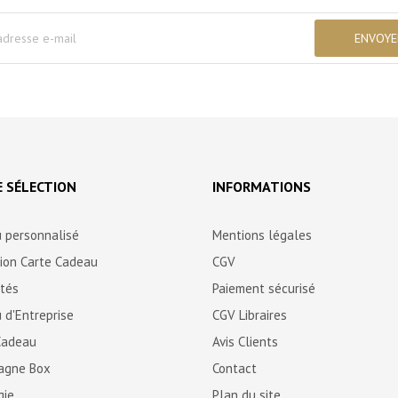
 SÉLECTION
INFORMATIONS
 personnalisé
Mentions légales
tion Carte Cadeau
CGV
ités
Paiement sécurisé
 d'Entreprise
CGV Libraires
Cadeau
Avis Clients
agne Box
Contact
gie
Plan du site