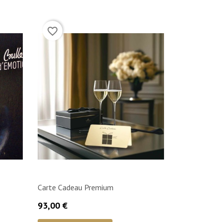
(2)
favorite_border
Carte Cadeau Premium
Prix
93,00 €

Aperçu rapide