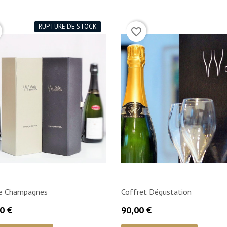
RUPTURE DE STOCK
favorite_border
e Champagnes
Coffret Dégustation
Prix
0 €
90,00 €

Aperçu rapide

Aperçu rapide