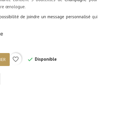
otre œnologue.
possibilité de joindre un message personnalisé
qui
me
favorite_border
Disponible

IER