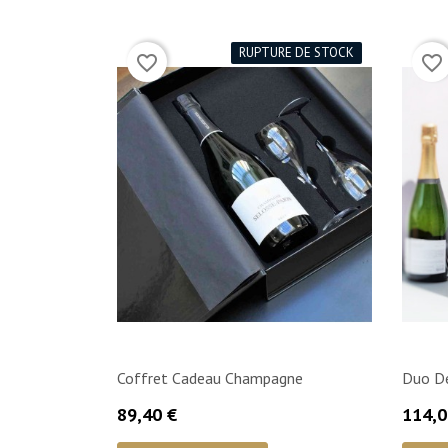
RUPTURE DE STOCK
favorite_border
favorite_border
Coffret Cadeau Champagne
Duo D
Prix
Prix
89,40 €
114,0

Aperçu rapide