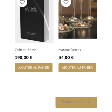
favorite_border
favorite_border
Coffret Ultime
Marque-Verres
Prix
Prix
198,00 €
34,80 €
AJOUTER AU PANIER
AJOUTER AU PANIER

Retour en haut