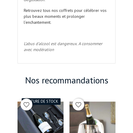
Retrouvez tous nos coffrets pour célébrer vos
plus beaux moments et prolonger
l'enchantement.
.
L'abus d'alcool est dangereux. A consommer
avec modération
Nos recommandations
RUPTURE DE STOCK
favorite_border
favorite_border
favorite_bord