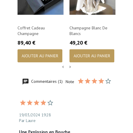
Coffret Cadeau
Champagne Blanc De
Duo C
Champagne
Blancs
Prix
104,
Prix
Prix
89,40 €
49,20 €
AJO
AJOUTER AU PANIER
AJOUTER AU PANIER
Commentaires (1)
Note
19/03/2024 19:28
Par Laure
Une Explosion en Bouche