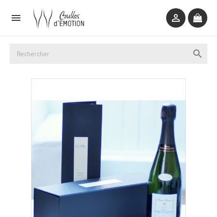


