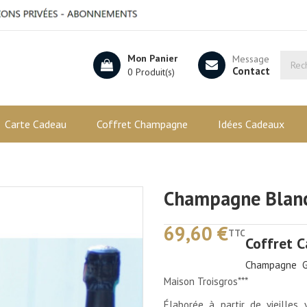
Mon Panier
Message
Contact
0 Produit(s)
Carte Cadeau
Coffret Champagne
Idées Cadeaux
Champagne Blanc
69,60 €
TTC
Coffret 
Champagne G
Maison Troisgros***
Élaborée à partir de vieilles