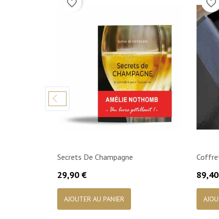
favorite_border
favorite_border
Secrets De Champagne
Coffr
Prix
Prix
29,90 €
89,40

Aperçu rapide
AJOUTER AU PANIER
AJOU