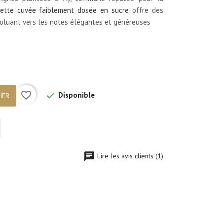
ette cuvée faiblement dosée en sucre
offre des
voluant vers les notes élégantes et généreuses
favorite_border
Disponible

IER
Lire les avis clients (1)