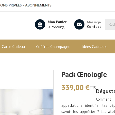
Mon Panier
Message
Contact
0 Produit(s)
Carte Cadeau
Coffret Champagne
Idées Cadeaux
Pack Œnologie
339,00 €
TTC
Dégusta
Comment 
appellations
, identifier les
cé
savoir les apprécier ? Les
atel