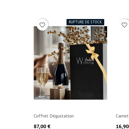
(2)
RUPTURE DE STOCK
favorite_border
favorite_border
Coffret Dégustation
Carnet
Prix
Prix
87,00 €
16,90