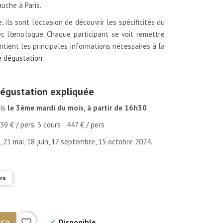
auche à Paris.
 ils sont l'occasion de découvrir les spécificités du
 l'œnologue. Chaque participant se voit remettre
ontient les principales informations nécessaires à la
e dégustation
.
 dégustation expliquée
ris
le 3ème mardi du mois, à partir de 16h30
339 € / pers. 3 cours : 447 € / pers
l, 21 mai, 18 juin, 17 septembre, 15 octobre 2024.
rs
favorite_border
Disponible