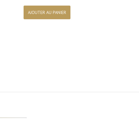

Aperçu rapide
AJOUTER AU PANIER