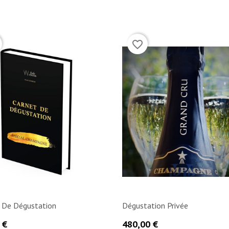
(1)
(1)
favorite_border
 De Dégustation
Dégustation Privée
Prix
 €
480,00 €