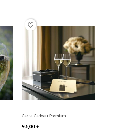
(2)
favorite_border
Carte Cadeau Premium
Prix
93,00 €