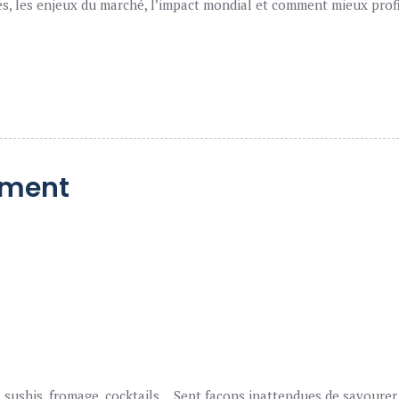
 les enjeux du marché, l’impact mondial et comment mieux profite
ement
 sushis, fromage, cocktails… Sept façons inattendues de savourer 